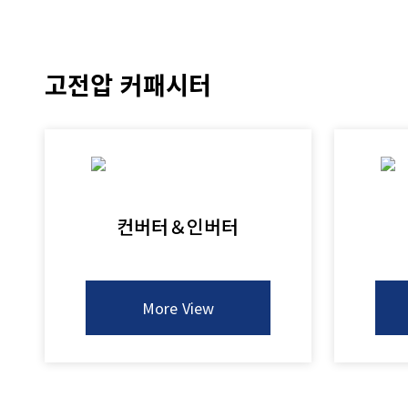
고전압 커패시터
컨버터＆인버터
More View