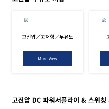
고전압／고저항／무유도
More View
고전압 DC 파워서플라이 & 스위칭