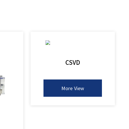
CSVD
More View