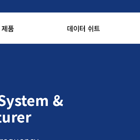
제품
데이터 쉬트
 무유도 저항
고전압 무유도 저항
C 파워서플라이 &
고전압 DC 파워서플라이 &
위칭 시스템
스위칭 시스템
 System &
 System &
 System &
압 커패시터
고전압 커패시터
turer
turer
turer
바이더 & 프로브
고전압 디바이더 & 프로브
압 다이오드
고전압 다이오드