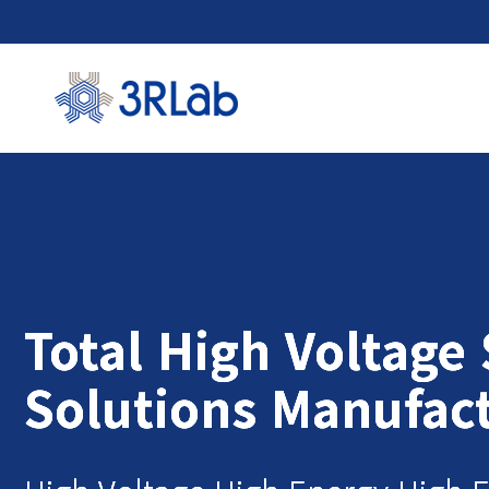
고전압
고전압 D
스
Total High Voltage
Total High Voltage
Total High Voltage
고전
Solutions Manufac
Solutions Manufac
Solutions Manufac
고전압 디
고전