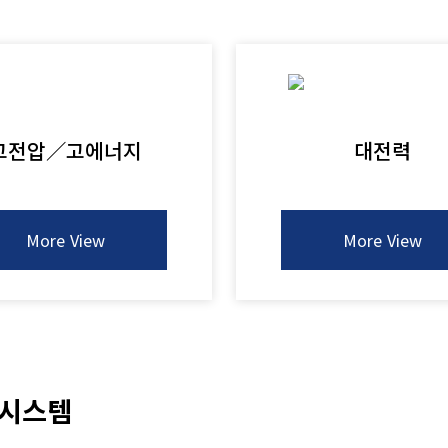
고전압／고에너지
대전력
More View
More View
 시스템