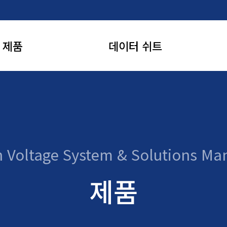
제품
데이터 쉬트
 무유도 저항
고전압 무유도 저항
C 파워서플라이 &
고전압 DC 파워서플라이 &
위칭 시스템
스위칭 시스템
h Voltage System &
Solutions Ma
압 커패시터
고전압 커패시터
제품
바이더 & 프로브
고전압 디바이더 & 프로브
압 다이오드
고전압 다이오드