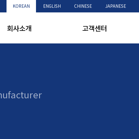
KOREAN
ENGLISH
CHINESE
JAPANESE
회사소개
고객센터
인사말
제품문의
연혁
공지사항
nufacturer
오시는 길
Q&A